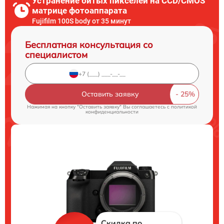
Устранение битых пикселей на CCD/CMOS
матрице фотоаппарата
Fujifilm 100S body от 35 минут
Бесплатная консультация со
специалистом
Оставить заявку
Нажимая на кнопку "Оставить заявку" Вы соглашаетесь c
политикой
конфиденциальности
Скидка по