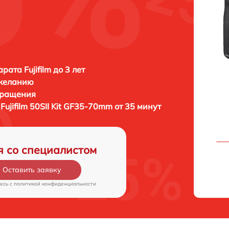
ата Fujifilm до 3 лет
 желанию
бращения
а
Fujifilm 50SII Kit GF35-70mm от 35 минут
я со специалистом
Оставить заявку
есь c
политикой конфиденциальности