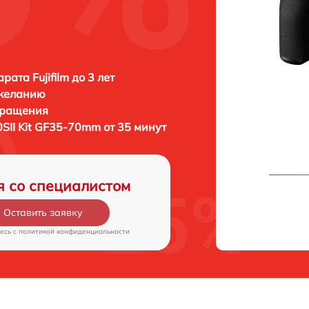
ата Fujifilm до 3 лет
 желанию
бращения
50SII Kit GF35-70mm от 35 минут
я со специалистом
Оставить заявку
есь c
политикой конфиденциальности