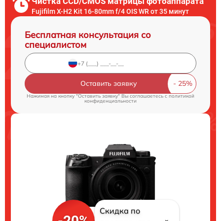
Чистка CCD/CMOS матрицы фотоаппарата
Fujifilm X-H2 Kit 16-80mm f/4 OIS WR от 35 минут
Бесплатная консультация со
специалистом
Оставить заявку
Нажимая на кнопку "Оставить заявку" Вы соглашаетесь c
политикой
конфиденциальности
Скидка по
-20%