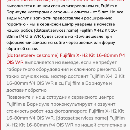
выполняется в нашем специализированном сц Fujifilm в
Барнауле мастерами с огромным опытом - от 5 лет. На все
виды услуг и запчасти предоставляем расширенную
гарантию - мы в сервисном центр уверены в качестве
наших работ. [dataset:services:name] Fujifilm X-H2 Kit 16-
80mm f/4 OIS WR будет стоить на -15% дешевле при
оформлении заказа на сайте через звонок или форму
обратной связи.
[dataset:services:name] Fujifilm X-H2 Kit 16-80mm f/4
OIS WR
выполняется на выезде, если не требует
габаритного оборудования и сложного ремонта. В
таких случаях наш мастер доставит Fujifilm X-H2 Kit
16-80mm f/4 OIS WR в сц Fujifilm в Барнауле и
доставит обратно.
Позвоните и наш сотрудник сервисного центра
Fujifilm в Барнауле проконсультирует и озвучит
стоимость работ над фотоаппарата Fujifilm X-H2 Kit
16-80mm f/4 OIS WR. [dataset:services:name] Fujifilm
X-H2 Kit 16-80mm f/4 OIS WR по нашей статистике в