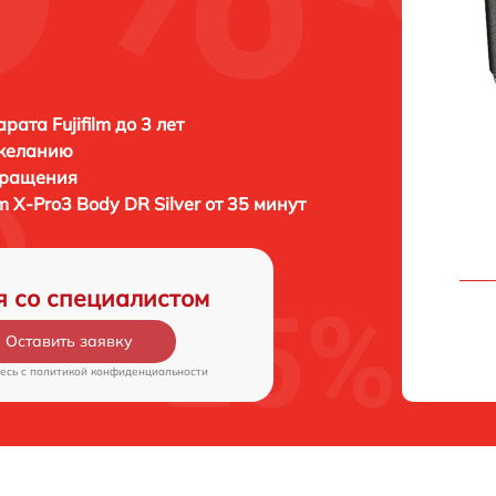
ата Fujifilm до 3 лет
 желанию
бращения
ilm X-Pro3 Body DR Silver от 35 минут
я со специалистом
Оставить заявку
есь c
политикой конфиденциальности