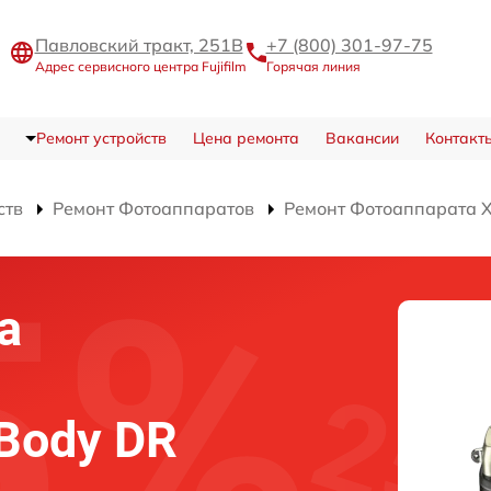
Павловский тракт, 251В
+7 (800) 301-97-75
Адрес сервисного центра Fujifilm
Горячая линия
Ремонт устройств
Цена ремонта
Вакансии
Контакт
ств
Ремонт Фотоаппаратов
Ремонт Фотоаппарата X-
а
 Body DR