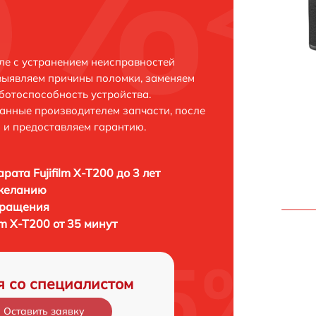
уле с устранением неисправностей
выявляем причины поломки, заменяем
ботоспособность устройства.
анные производителем запчасти, после
 и предоставляем гарантию.
рата Fujifilm X-T200 до 3 лет
 желанию
бращения
lm X-T200 от 35 минут
я со специалистом
Оставить заявку