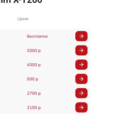
Цена
бесплатно
3300 р
4300 р
500 р
2700 р
2100 р