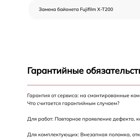
Замена байонета Fujifilm X-T200
Чистка CCD/CMOS матрицы Fujifilm X-T200
Устранение битых пикселей на CCD/CMOS
матрице Fujifilm X-T200
Замена платы отсека карты памяти Fujifilm
X-T200
Гарантийные обязательст
Замена материнской платы Fujifilm X-T200
Гарантия от сервиса: на смонтированные ко
Замена затвора Fujifilm X-T200
Что считается гарантийным случаем?
Замена корпуса Fujifilm X-T200
Для работ: Повторное проявление дефекта, 
Замена контроллера питания Fujifilm X-T20
Для комплектующих: Внезапная поломка, отк