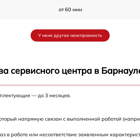
от 60 мин
от 60 мин
У меня другая неисправность
от 60 мин
от 60 мин
ва сервисного центра в Барнаул
от 60 мин
мплектующие — до 3 месяцев.
от 60 мин
от 60 мин
который напрямую связан с выполненной работой (напри
0
от 60 мин
аз в работе или несоответствие заявленным характери