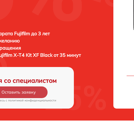
ата Fujifilm до 3 лет
 желанию
бращения
ujifilm X-T4 Kit XF Black от 35 минут
я со специалистом
Оставить заявку
есь c
политикой конфиденциальности