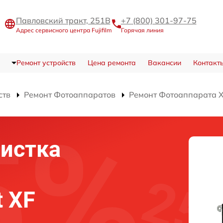
Павловский тракт, 251В
+7 (800) 301-97-75
Адрес сервисного центра Fujifilm
Горячая линия
Ремонт устройств
Цена ремонта
Вакансии
Контакт
ств
Ремонт Фотоаппаратов
Ремонт Фотоаппарата X-
истка
t XF