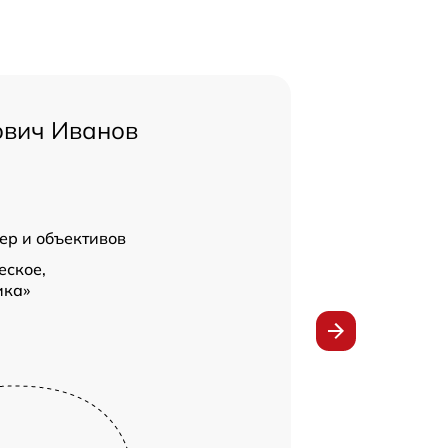
ович Иванов
ер и объективов
еское,
ика»