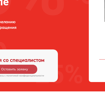
ле
 желанию
бращения
я со специалистом
Оставить заявку
есь c
политикой конфиденциальности