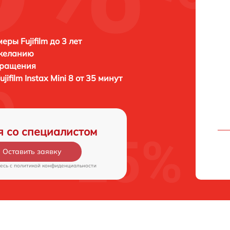
ры Fujifilm до 3 лет
 желанию
бращения
ujifilm Instax Mini 8 от 35 минут
я со специалистом
Оставить заявку
есь c
политикой конфиденциальности