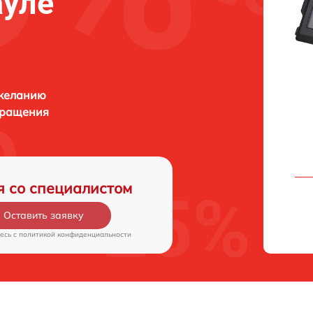
ауле
 желанию
бращения
я со специалистом
Оставить заявку
есь c
политикой конфиденциальности