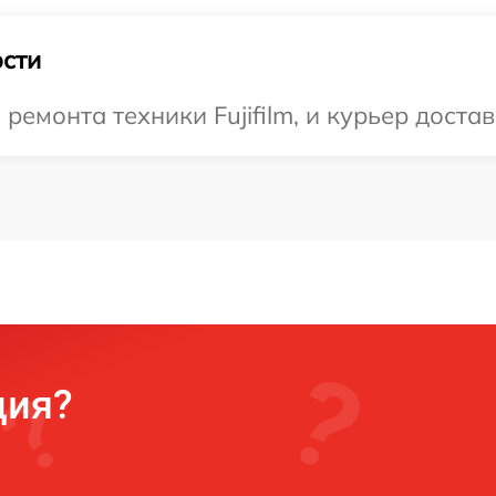
сти
монта техники Fujifilm, и курьер достави
ция?